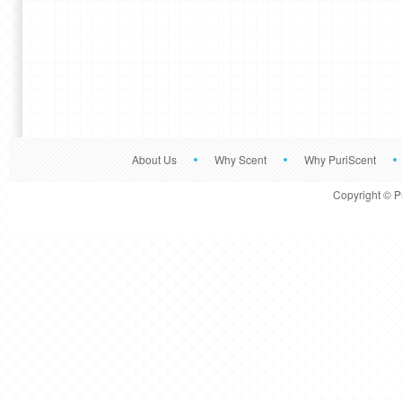
About Us
Why Scent
Why PuriScent
Copyright © P