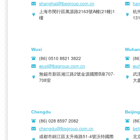
shanghai@lbsgroup.com.cn
han
上海市閔行區萬源路2163號A幢(21幢)1
杭
樓
13
Wuxi
Wuhan
(86) 0510 8821 3822
(86
wuxi@lbsgroup.com.cn
wuh
無錫市新區湘江路2號金源國際B座707-
武
708室
大廈
Chengdu
Beijing
(86) 028 8597 2082
(86
chengdu@lbsgroup.com.cn
bei
成都市錦江區太升南路51-4號沃特國際
北