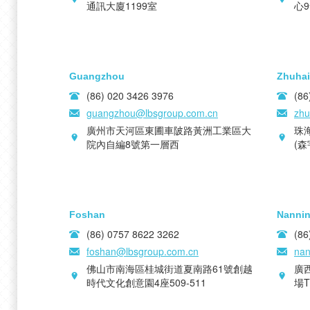
通訊大廈1199室
心9
Guangzhou
Zhuhai
(86) 020 3426 3976
(86
guangzhou@lbsgroup.com.cn
zhu
廣州市天河區東圃車陂路黃洲工業區大
珠
院內自編8號第一層西
(森
Foshan
Nanni
(86) 0757 8622 3262
(86
foshan@lbsgroup.com.cn
nan
佛山市南海區桂城街道夏南路61號創越
廣
時代文化創意園4座509-511
場T