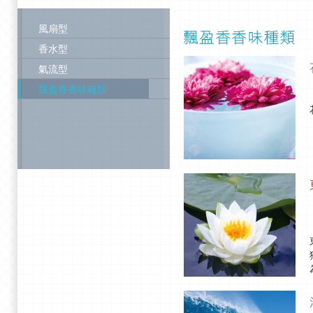
風扇型
香水型
氣流型
飄盈香香味種類